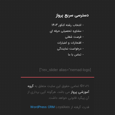
دسترسی سریع پرواز
انتخاب رشته کنکور 1403
مشاوره تحصیلی حرفه ای
فرصت شغلی
افتخارات و اعتبارات
درخواست نمایندگی
تماس با ما
[rev_slider alias="nemad-logo"]
2021© تمامی حقوق این سایت متعلق به
گروه
آموزشی پرواز
می باشد، هرگونه کپی برداری از
آن پیگرد قانونی خواهد داشت.
قدرت گرفته از
LoyalAxis
WordPress CRM