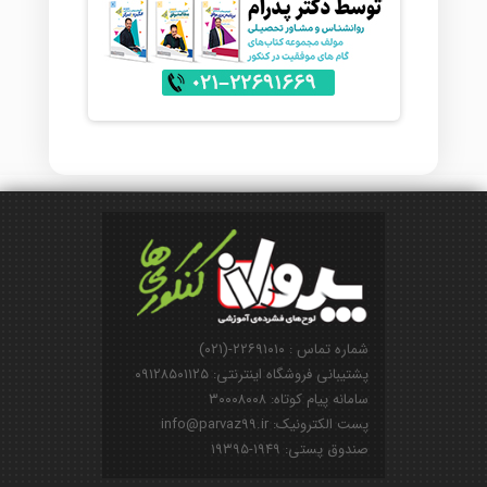
شماره تماس : ۲۲۶۹۱۰۱۰-(۰۲۱)
پشتیبانی فروشگاه اینترنتی: ۰۹۱۲۸۵۰۱۱۲۵
سامانه پیام کوتاه: ۳۰۰۰۸۰۰۸
پست الکترونیک: info@parvaz99.ir
صندوق پستی: ۱۹۴۹-۱۹۳۹۵