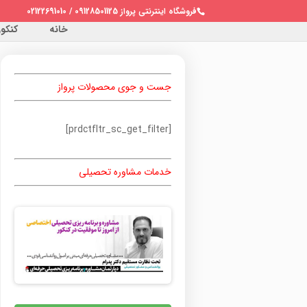
فروشگاه اینترنتی پرواز 09128501125 / 02122691010
خانه
کنکور 
جست و جوی محصولات پرواز
[prdctfltr_sc_get_filter]
خدمات مشاوره تحصیلی