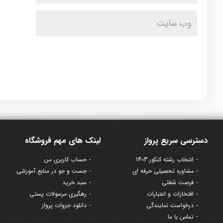
دسترسی سریع پرواز
لینک های مهم فروشگاه
انتخاب رشته کنکور 1403
حساب کاربری من
مشاوره تحصیلی حرفه ای
جست و جو در منابع آموزشی
فرصت شغلی
سبد خرید
افتخارات و اعتبارات
رهگیری مرسولات پستی
درخواست نمایندگی
دانلود جزوات پرواز
تماس با ما