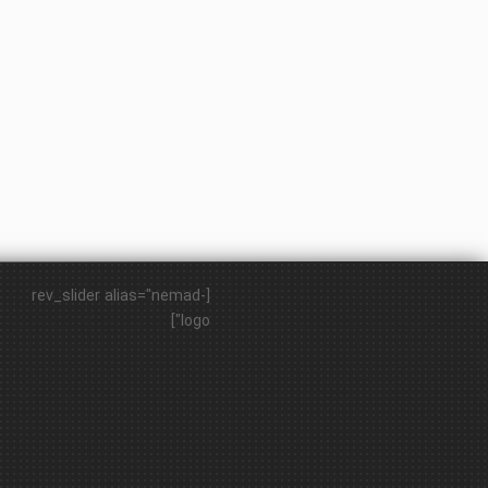
[rev_slider alias="nemad-
logo"]