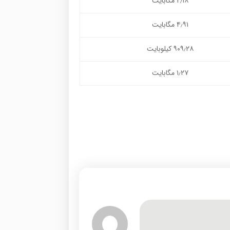
۲٫۱۸ مگابایت
۴٫۹۱ مگابایت
۹۰۹٫۲۸ کیلوبایت
۱٫۲۷ مگابایت