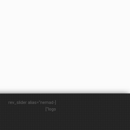
[rev_slider alias="nemad-
logo"]