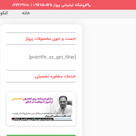
فروشگاه اینترنتی پرواز 09128501125 / 02122691010
خانه
کنکور 
جست و جوی محصولات پرواز
[prdctfltr_sc_get_filter]
خدمات مشاوره تحصیلی