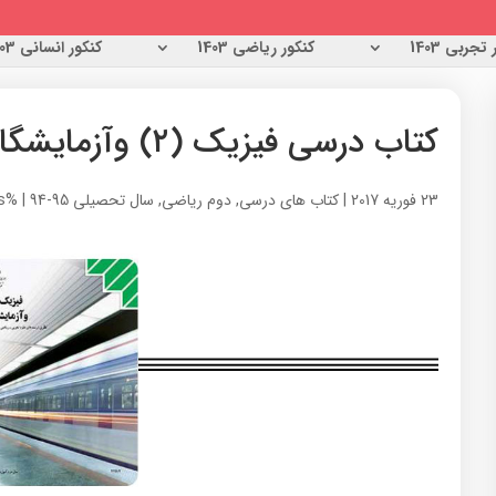
تجربی 1403
کنکور ریاضی 1403
کنکور انسانی 1403
کتاب درسی فیزیک (۲) وآزمایشگاه
23 فوریه 2017
|
کتاب های درسی
,
دوم ریاضی
,
سال تحصیلی 95-94
|
%s دیدگاه