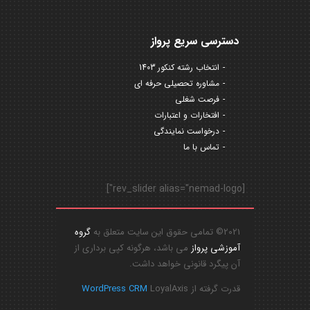
دسترسی سریع پرواز
انتخاب رشته کنکور 1403
مشاوره تحصیلی حرفه ای
فرصت شغلی
افتخارات و اعتبارات
درخواست نمایندگی
تماس با ما
[rev_slider alias="nemad-logo"]
2021© تمامی حقوق این سایت متعلق به
گروه
آموزشی پرواز
می باشد، هرگونه کپی برداری از
آن پیگرد قانونی خواهد داشت.
قدرت گرفته از
LoyalAxis
WordPress CRM