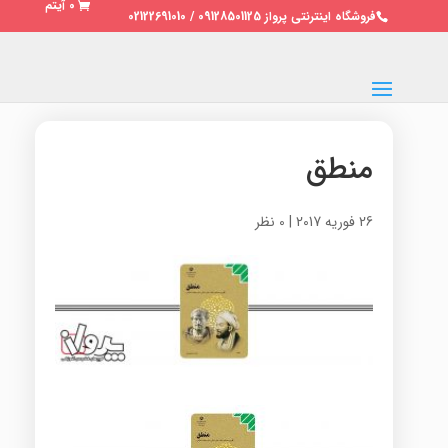
0 آیتم
فروشگاه اینترنتی پرواز 09128501125 / 02122691010
منطق
26 فوریه 2017
|
0 نظر