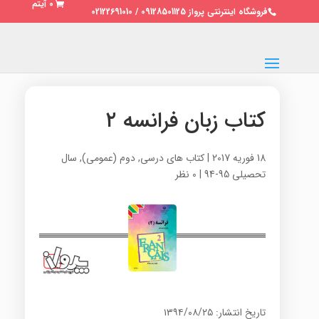
0 آیتم
فروشگاه اینترنتی پرواز 09128501125 / 02122691010
کتاب زبان فرانسه ۲
18 فوریه 2017
|
کتاب های درسی
,
دوم (عمومی)
,
سال
تحصیلی 95-94
|
0 نظر
تاریخ انتشار: ۱۳۹۴/۰۸/۲۵