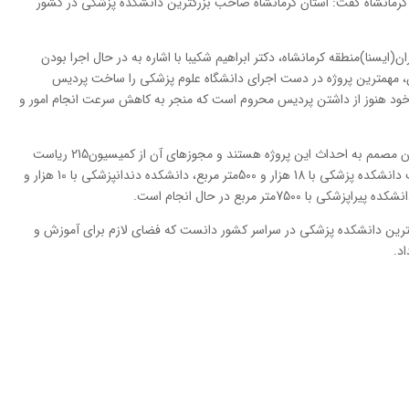
کرمانشاه گفت: استان کرمانشاه صاحب بزرگترین دانشکده پزشکی در کشور
ایسنا)منطقه کرمانشاه، دکتر ابراهیم شکیبا با اشاره به در حال اجرا بودن
 و درمان، مهمترین پروژه در دست اجرای دانشگاه علوم پزشکی را ساخت پردیس
انست و گفت: دانشگاه با قدمت 40 ساله خود هنوز از داشتن پردیس محروم است که منجر به کاهش سرعت انجام امور و
شکیبا افزود: به همین دلیل مسئولین دانشگاه و استان مصمم به احداث این پروژه هستند و مجوزهای آن از کمیسیون215 ریاست
جمهوری کسب شده و فعلا اقدامات مربوط به ساخت دانشکده پزشکی با 18 هزار و 500متر مربع، دانشکده دندانپزشکی با 10 هزار و
ترین دانشکده پزشکی در سراسر کشور دانست که فضای لازم برای آموزش و
اد.