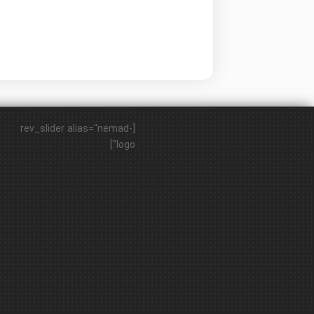
[rev_slider alias="nemad-
logo"]