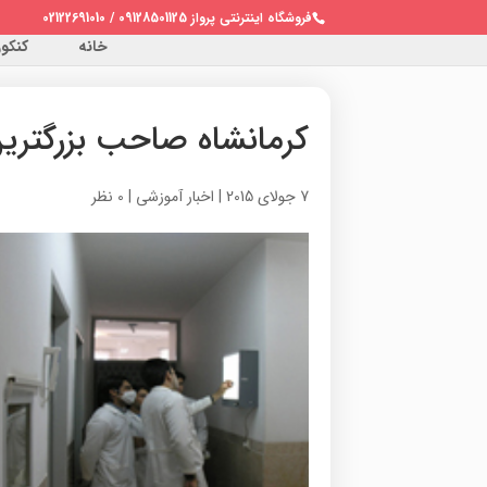
فروشگاه اینترنتی پرواز 09128501125 / 02122691010
خانه
کنکور 
کرمانشاه صاحب بزرگتری
7 جولای 2015
|
اخبار آموزشی
|
0 نظر