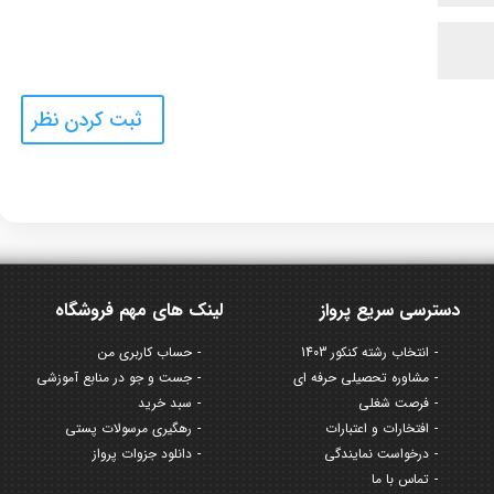
دسترسی سریع پرواز
لینک های مهم فروشگاه
انتخاب رشته کنکور 1403
حساب کاربری من
مشاوره تحصیلی حرفه ای
جست و جو در منابع آموزشی
فرصت شغلی
سبد خرید
افتخارات و اعتبارات
رهگیری مرسولات پستی
درخواست نمایندگی
دانلود جزوات پرواز
تماس با ما