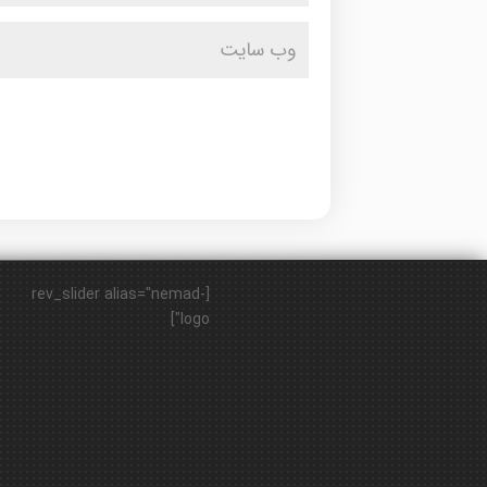
[rev_slider alias="nemad-
logo"]