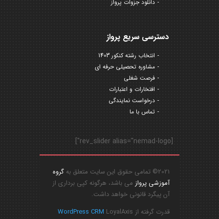
دانلود جزوات پرواز
دسترسی سریع پرواز
انتخاب رشته کنکور 1403
مشاوره تحصیلی حرفه ای
فرصت شغلی
افتخارات و اعتبارات
درخواست نمایندگی
تماس با ما
[rev_slider alias="nemad-logo"]
2021© تمامی حقوق این سایت متعلق به
گروه
آموزشی پرواز
می باشد، هرگونه کپی برداری از
آن پیگرد قانونی خواهد داشت.
قدرت گرفته از
LoyalAxis
WordPress CRM