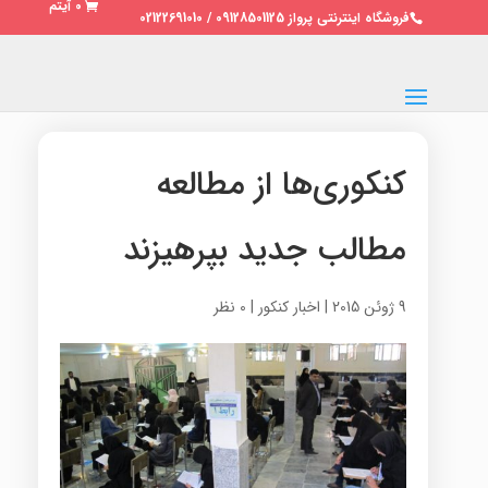
0 آیتم
فروشگاه اینترنتی پرواز 09128501125 / 02122691010
کنکوری‌ها از مطالعه
مطالب جدید بپرهیزند
9 ژوئن 2015
|
اخبار کنکور
|
0 نظر