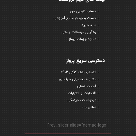
حساب کاربری من
جست و جو در منابع آموزشی
سبد خرید
رهگیری مرسولات پستی
دانلود جزوات پرواز
دسترسی سریع پرواز
انتخاب رشته کنکور 1403
مشاوره تحصیلی حرفه ای
فرصت شغلی
افتخارات و اعتبارات
درخواست نمایندگی
تماس با ما
[rev_slider alias="nemad-logo"]