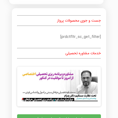
جست و جوی محصولات پرواز
[prdctfltr_sc_get_filter]
خدمات مشاوره تحصیلی