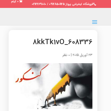
0 آیتم
فروشگاه اینترنتی پرواز 09128501125 / 02122691010
608336_8kkTk1vO
23 آوریل 2015
|
0 نظر