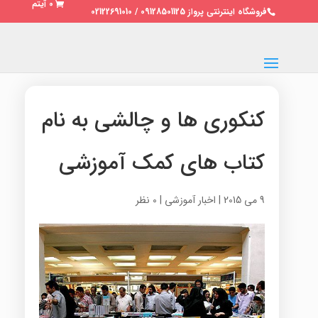
0 آیتم
فروشگاه اینترنتی پرواز 09128501125 / 02122691010
کنکوری ها و چالشی به نام
کتاب های کمک آموزشی
9 می 2015
|
اخبار آموزشی
|
0 نظر