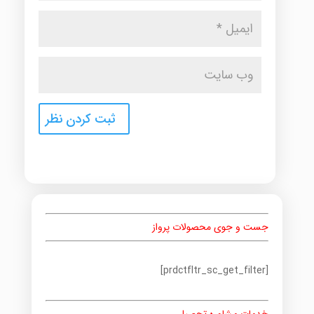
جست و جوی محصولات پرواز
[prdctfltr_sc_get_filter]
خدمات مشاوره تحصیلی