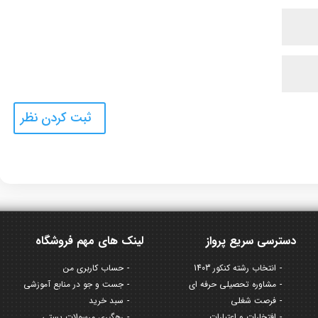
دسترسی سریع پرواز
لینک های مهم فروشگاه
انتخاب رشته کنکور 1403
حساب کاربری من
مشاوره تحصیلی حرفه ای
جست و جو در منابع آموزشی
فرصت شغلی
سبد خرید
افتخارات و اعتبارات
رهگیری مرسولات پستی