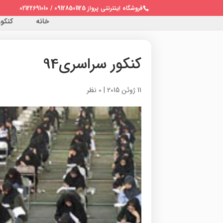
فروشگاه اینترنتی پرواز 09128501125 / 02122691010
خانه
کنکور 
کنکور سراسری94
11 ژوئن 2015
|
0 نظر