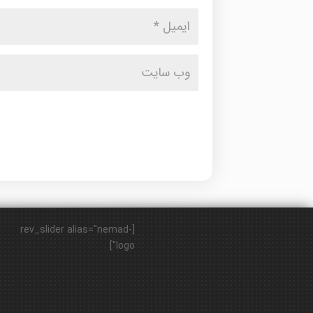
[rev_slider alias="nemad-
logo"]