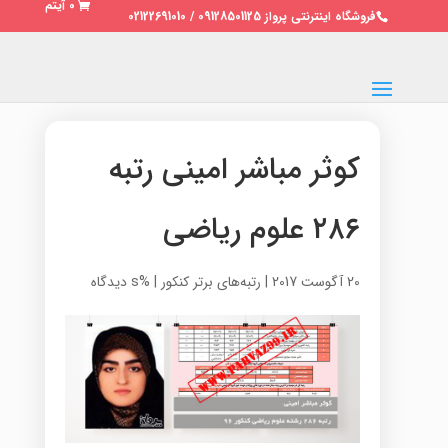
0 آیتم
فروشگاه اینترنتی پرواز 09128501125 / 02122691010
کوثر مباشر امینی رتبه
۲۸۶ علوم ریاضی
20 آگوست 2017
|
رتبه‌های برتر کنکور
|
%s دیدگاه