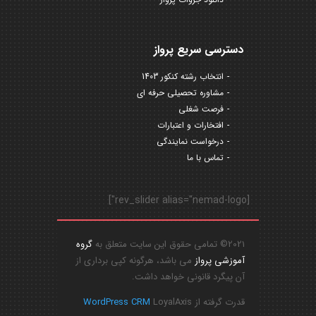
دسترسی سریع پرواز
انتخاب رشته کنکور 1403
مشاوره تحصیلی حرفه ای
فرصت شغلی
افتخارات و اعتبارات
درخواست نمایندگی
تماس با ما
[rev_slider alias="nemad-logo"]
2021© تمامی حقوق این سایت متعلق به
گروه
آموزشی پرواز
می باشد، هرگونه کپی برداری از
آن پیگرد قانونی خواهد داشت.
قدرت گرفته از
LoyalAxis
WordPress CRM