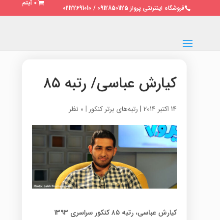
0 آیتم
فروشگاه اینترنتی پرواز 09128501125 / 02122691010
کیارش عباسی/ رتبه ۸۵
14 اکتبر 2014
|
رتبه‌های برتر کنکور
|
0 نظر
کیارش عباسی، رتبه ۸۵ کنکور سراسری ۱۳۹۳