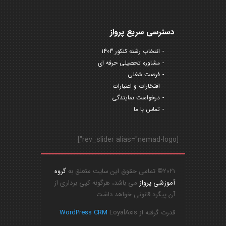
دسترسی سریع پرواز
انتخاب رشته کنکور 1403
مشاوره تحصیلی حرفه ای
فرصت شغلی
افتخارات و اعتبارات
درخواست نمایندگی
تماس با ما
[rev_slider alias="nemad-logo"]
2021© تمامی حقوق این سایت متعلق به
گروه
آموزشی پرواز
می باشد، هرگونه کپی برداری از
آن پیگرد قانونی خواهد داشت.
قدرت گرفته از
LoyalAxis
WordPress CRM