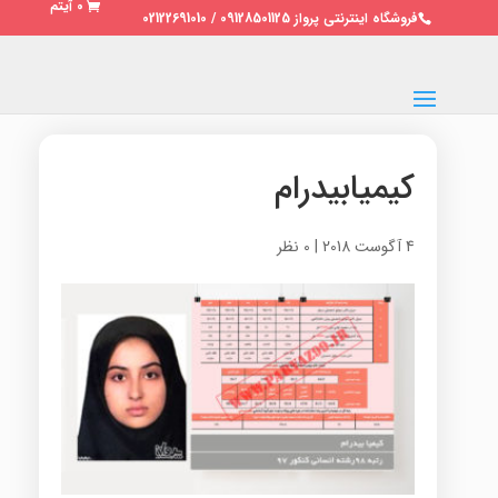
0 آیتم
فروشگاه اینترنتی پرواز 09128501125 / 02122691010
کیمیابیدرام
4 آگوست 2018
|
0 نظر