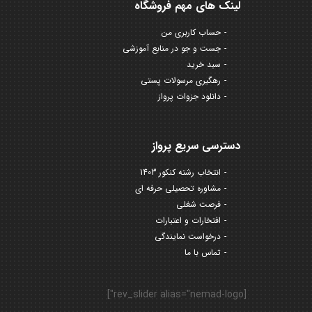
لینک های مهم فروشگاه
حساب کاربری من
جست و جو در منابع آموزشی
سبد خرید
رهگیری مرسولات پستی
دانلود جزوات پرواز
دسترسی سریع پرواز
انتخاب رشته کنکور 1403
مشاوره تحصیلی حرفه ای
فرصت شغلی
افتخارات و اعتبارات
درخواست نمایندگی
تماس با ما
[rev_slider alias="nemad-logo"]