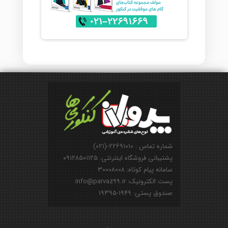
شماره تماس : ۲۲۶۹۱۰۱۰-(۰۲۱)
پشتیبانی فروشگاه اینترنتی: ۰۹۱۲۸۵۰۱۱۲۵
سامانه پیام کوتاه: ۳۰۰۰۸۰۰۸
پست الکترونیک: info@parvaz99.ir
صندوق پستی: ۱۹۴۹-۱۹۳۹۵