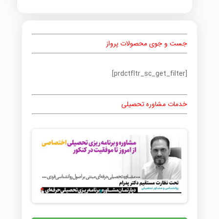
جست و جوی محصولات پرواز
[prdctfltr_sc_get_filter]
خدمات مشاوره تحصیلی