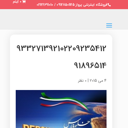
0 آیتم
فروشگاه اینترنتی پرواز 09128501125 / 02122691010
933271392102209235412
91896514
4 می 2015
|
0 نظر