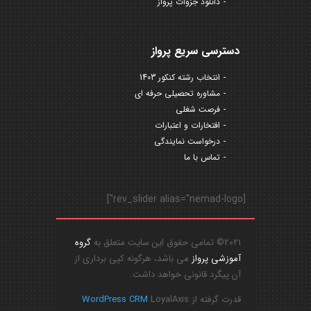
دانلود جزوات پرواز
دسترسی سریع پرواز
انتخاب رشته کنکور 1403
مشاوره تحصیلی حرفه ای
فرصت شغلی
افتخارات و اعتبارات
درخواست نمایندگی
تماس با ما
[rev_slider alias="nemad-logo"]
2021© تمامی حقوق این سایت متعلق به
گروه
آموزشی پرواز
می باشد، هرگونه کپی برداری از
آن پیگرد قانونی خواهد داشت.
قدرت گرفته از
LoyalAxis
WordPress CRM