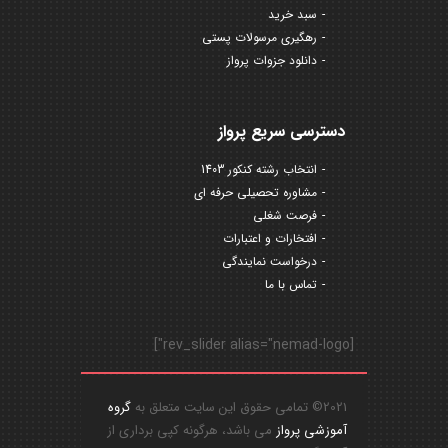
سبد خرید
رهگیری مرسولات پستی
دانلود جزوات پرواز
دسترسی سریع پرواز
انتخاب رشته کنکور 1403
مشاوره تحصیلی حرفه ای
فرصت شغلی
افتخارات و اعتبارات
درخواست نمایندگی
تماس با ما
[rev_slider alias="nemad-logo"]
2021© تمامی حقوق این سایت متعلق به
گروه
آموزشی پرواز
می باشد، هرگونه کپی برداری از