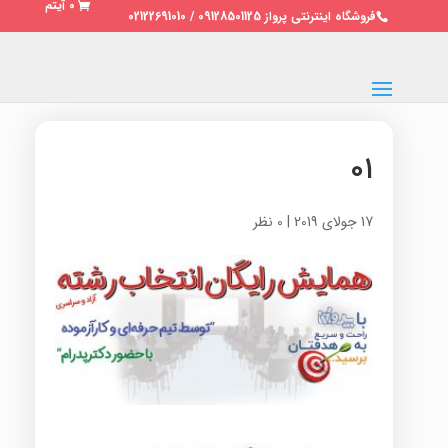
0 آیتم
فروشگاه اینترنتی پرواز 09128501125 / 02122691010
۰۱
17 جولای 2019
|
0 نظر