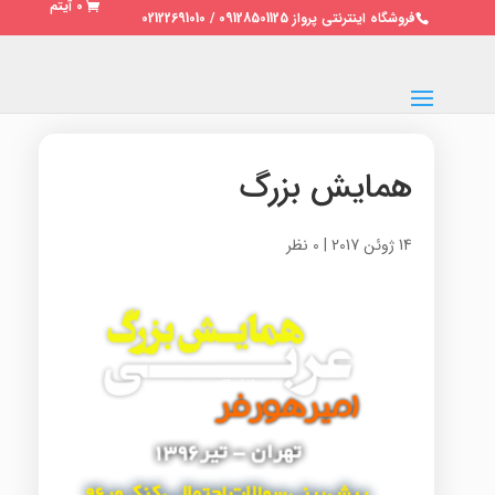
0 آیتم
فروشگاه اینترنتی پرواز 09128501125 / 02122691010
همایش بزرگ
14 ژوئن 2017
|
0 نظر