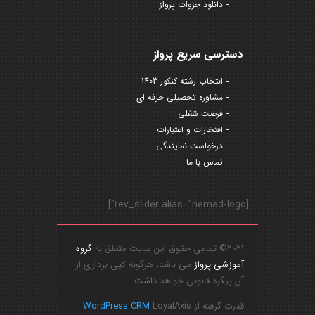
دانلود جزوات پرواز
دسترسی سریع پرواز
انتخاب رشته کنکور 1403
مشاوره تحصیلی حرفه ای
فرصت شغلی
افتخارات و اعتبارات
درخواست نمایندگی
تماس با ما
[rev_slider alias="nemad-logo"]
2021© تمامی حقوق این سایت متعلق به
گروه
آموزشی پرواز
می باشد، هرگونه کپی برداری از
آن پیگرد قانونی خواهد داشت.
قدرت گرفته از
LoyalAxis
WordPress CRM