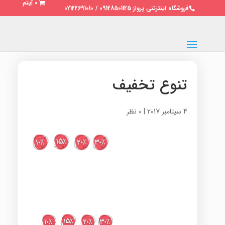
0 آیتم
فروشگاه اینترنتی پرواز 09128501125 / 02122691010
تنوع تخفیف
4 سپتامبر 2017
|
0 نظر