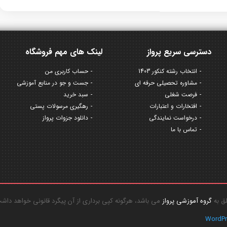
دسترسی سریع پرواز
لینک های مهم فروشگاه
انتخاب رشته کنکور 1403
حساب کاربری من
مشاوره تحصیلی حرفه ای
جست و جو در منابع آموزشی
فرصت شغلی
سبد خرید
افتخارات و اعتبارات
رهگیری مرسولات پستی
درخواست نمایندگی
دانلود جزوات پرواز
تماس با ما
گروه آموزشی پرواز
می باشد، هرگونه کپی برداری از آن پیگرد قانونی خواهد داش
WordP