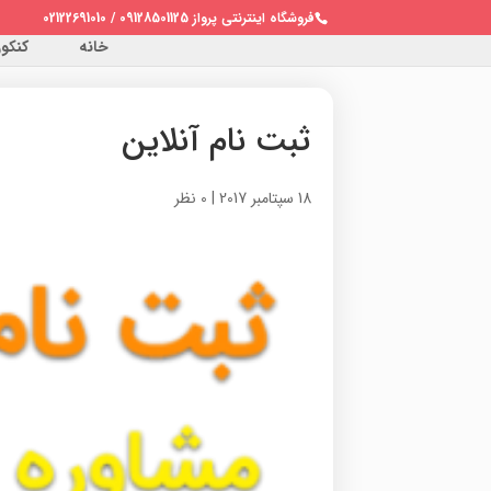
فروشگاه اینترنتی پرواز 09128501125 / 02122691010
خانه
کنکور 
ثبت نام آنلاین
18 سپتامبر 2017
|
0 نظر