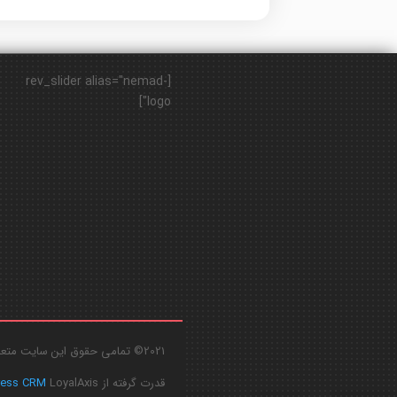
[rev_slider alias="nemad-
logo"]
2021© تمامی حقوق این سایت متعلق به
قدرت گرفته از
LoyalAxis
ress CRM