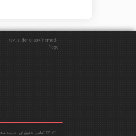
[rev_slider alias="nemad-
logo"]
2021© تمامی حقوق این سایت متعلق به