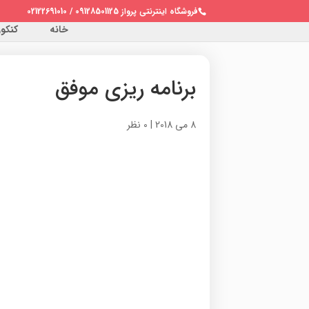
فروشگاه اینترنتی پرواز 09128501125 / 02122691010
خانه
کنکور 
برنامه ریزی موفق
8 می 2018
|
0 نظر