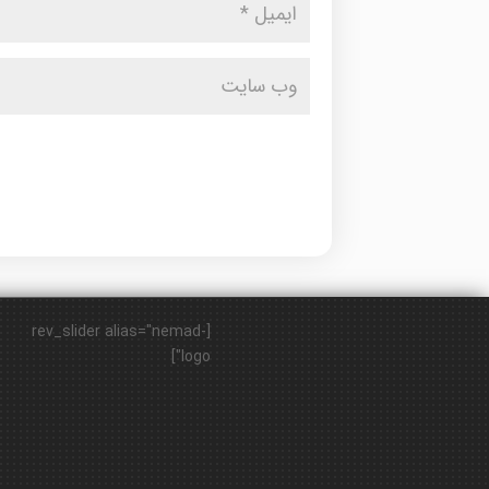
[rev_slider alias="nemad-
logo"]