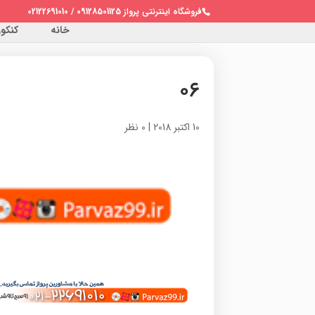
فروشگاه اینترنتی پرواز 09128501125 / 02122691010
خانه
کنکور 
۰۶
10 اکتبر 2018
|
0 نظر