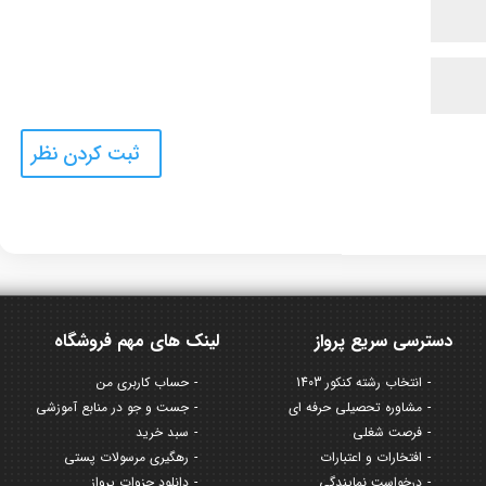
دسترسی سریع پرواز
لینک های مهم فروشگاه
انتخاب رشته کنکور 1403
حساب کاربری من
مشاوره تحصیلی حرفه ای
جست و جو در منابع آموزشی
فرصت شغلی
سبد خرید
افتخارات و اعتبارات
رهگیری مرسولات پستی
درخواست نمایندگی
دانلود جزوات پرواز