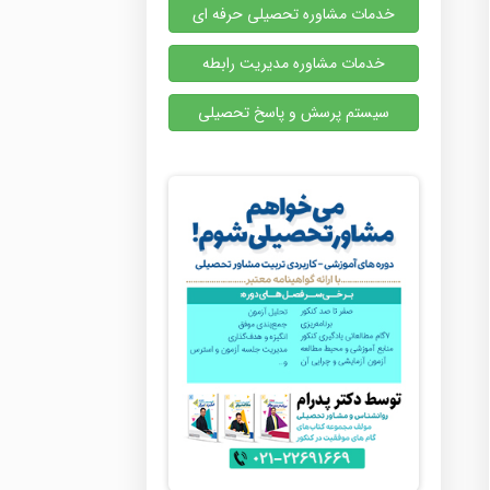
خدمات مشاوره تحصیلی حرفه ای
خدمات مشاوره مدیریت رابطه
سیستم پرسش و پاسخ تحصیلی