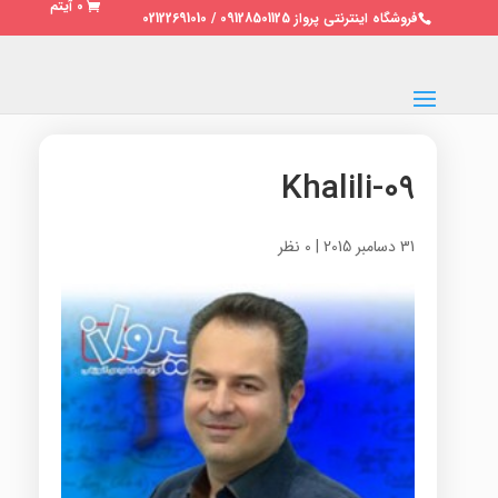
0 آیتم
فروشگاه اینترنتی پرواز 09128501125 / 02122691010
۰۹-Khalili
31 دسامبر 2015
|
0 نظر