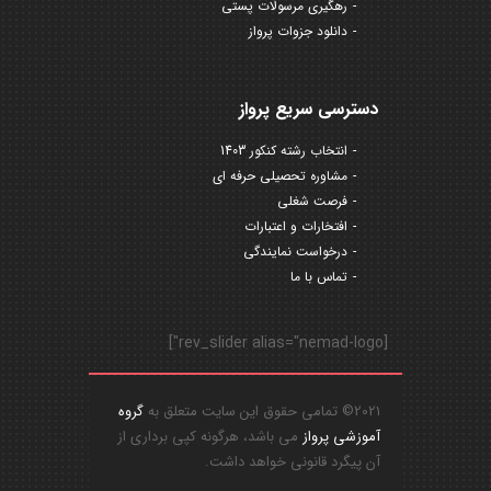
رهگیری مرسولات پستی
دانلود جزوات پرواز
دسترسی سریع پرواز
انتخاب رشته کنکور 1403
مشاوره تحصیلی حرفه ای
فرصت شغلی
افتخارات و اعتبارات
درخواست نمایندگی
تماس با ما
[rev_slider alias="nemad-logo"]
2021© تمامی حقوق این سایت متعلق به
گروه
آموزشی پرواز
می باشد، هرگونه کپی برداری از
آن پیگرد قانونی خواهد داشت.