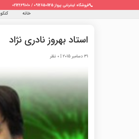
فروشگاه اینترنتی پرواز 09128501125 / 02122691010
خانه
کنکور 
استاد بهروز نادری نژاد
31 دسامبر 2015
|
0 نظر