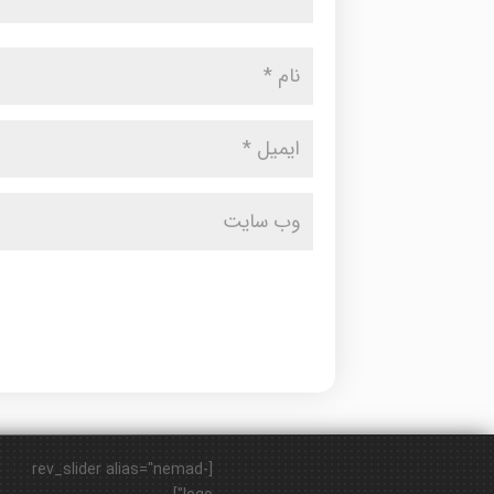
[rev_slider alias="nemad-