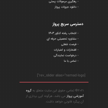
رهگیری مرسولات پستی
دانلود جزوات پرواز
دسترسی سریع پرواز
انتخاب رشته کنکور 1403
مشاوره تحصیلی حرفه ای
فرصت شغلی
افتخارات و اعتبارات
درخواست نمایندگی
تماس با ما
[rev_slider alias="nemad-logo"]
2021© تمامی حقوق این سایت متعلق به
گروه
آموزشی پرواز
می باشد، هرگونه کپی برداری از
آن پیگرد قانونی خواهد داشت.