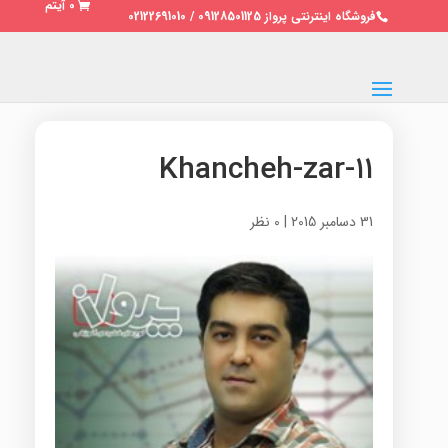
0 آیتم
فروشگاه اینترنتی پرواز 09128501125 / 02122691010
۱۱-Khancheh-zar
31 دسامبر 2015
|
0 نظر