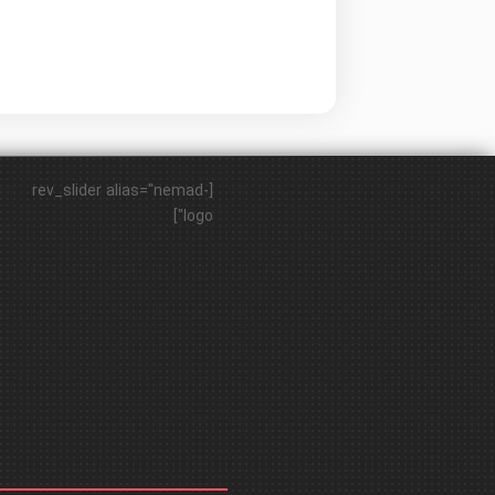
[rev_slider alias="nemad-
logo"]