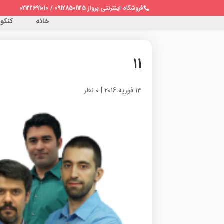
فروشگاه اینترنتی پرواز 09128501125 / 02122691010
خانه
کنکور 
۱۱
13 فوریه 2016
|
0 نظر