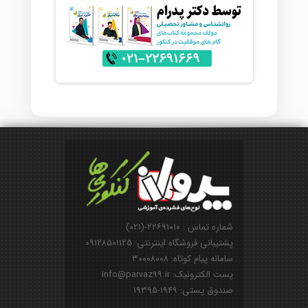
شماره تماس : ۲۲۶۹۱۰۱۰-(۰۲۱)
پشتیبانی فروشگاه اینترنتی: ۰۹۱۲۸۵۰۱۱۲۵
سامانه پیام کوتاه: ۳۰۰۰۸۰۰۸
پست الکترونیک: info@parvaz99.ir
صندوق پستی: ۱۹۴۹-۱۹۳۹۵