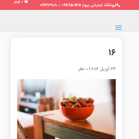
0 آیتم
فروشگاه اینترنتی پرواز 09128501125 / 02122691010
۱۶
23 آوریل 2016
|
0 نظر