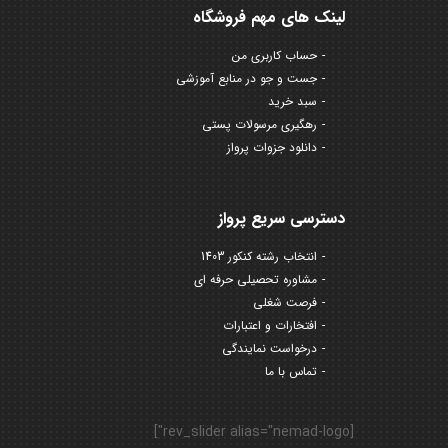
لینک های مهم فروشگاه
حساب کاربری من
جست و جو در منابع آموزشی
سبد خرید
رهگیری مرسولات پستی
دانلود جزوات پرواز
دسترسی سریع پرواز
انتخاب رشته کنکور 1403
مشاوره تحصیلی حرفه ای
فرصت شغلی
افتخارات و اعتبارات
درخواست نمایندگی
تماس با ما
[rev_slider alias="nemad-logo"]