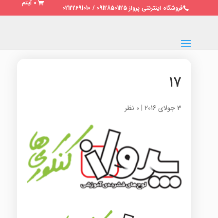
0 آیتم
فروشگاه اینترنتی پرواز 09128501125 / 02122691010
۱۷
3 جولای 2016
|
0 نظر