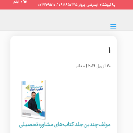
0 آیتم
فروشگاه اینترنتی پرواز 09128501125 / 02122691010
۱
20 آوریل 2019
|
0 نظر