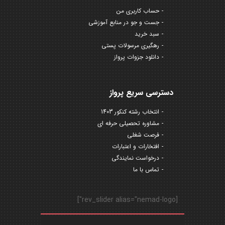
حساب کاربری من
جست و جو در منابع آموزشی
سبد خرید
رهگیری مرسولات پستی
دانلود جزوات پرواز
دسترسی سریع پرواز
انتخاب رشته کنکور 1403
مشاوره تحصیلی حرفه ای
فرصت شغلی
افتخارات و اعتبارات
درخواست نمایندگی
تماس با ما
[rev_slider alias="nemad-logo"]