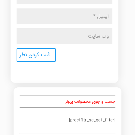
جست و جوی محصولات پرواز
[prdctfltr_sc_get_filter]