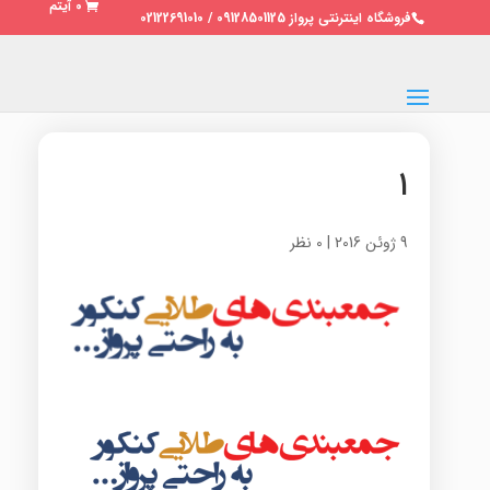
0 آیتم
فروشگاه اینترنتی پرواز 09128501125 / 02122691010
۱
9 ژوئن 2016
|
0 نظر