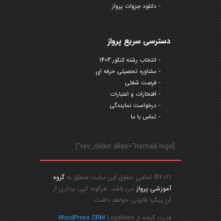
دانلود جزوات پرواز
دسترسی سریع پرواز
انتخاب رشته کنکور 1403
مشاوره تحصیلی حرفه ای
فرصت شغلی
افتخارات و اعتبارات
درخواست نمایندگی
تماس با ما
[rev_slider alias="nemad-logo"]
2021© تمامی حقوق این سایت متعلق به
گروه
آموزشی پرواز
می باشد، هرگونه کپی برداری از
آن پیگرد قانونی خواهد داشت.
قدرت گرفته از
LoyalAxis
WordPress CRM