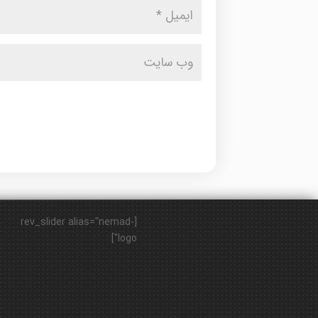
[rev_slider alias="nemad-
logo"]