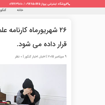
فروشگاه اینترنتی پرواز 09128501125 / 02122691010
خانه
کنکور 
۲۶ شهریورماه کارنامه 
قرار داده می شود.
9 سپتامبر 2015
|
اخبار
,
اخبار کنکور
|
0 نظر