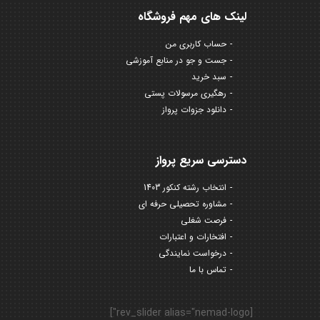
لینک های مهم فروشگاه
حساب کاربری من
جست و جو در منابع آموزشی
سبد خرید
رهگیری مرسولات پستی
دانلود جزوات پرواز
دسترسی سریع پرواز
انتخاب رشته کنکور 1403
مشاوره تحصیلی حرفه ای
فرصت شغلی
افتخارات و اعتبارات
درخواست نمایندگی
تماس با ما
[rev_slider alias="nemad-logo"]