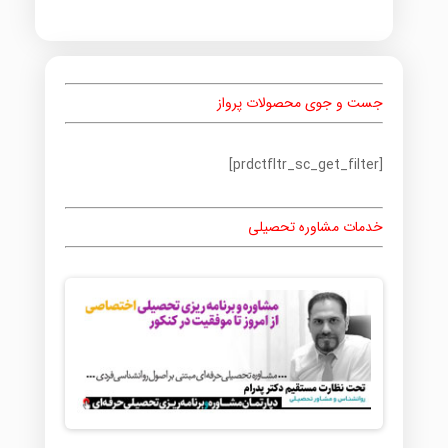
جست و جوی محصولات پرواز
[prdctfltr_sc_get_filter]
خدمات مشاوره تحصیلی