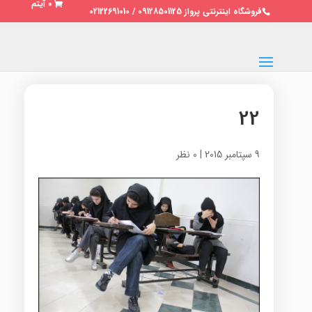
0 آیتم
فروشگاه اینترنتی پرواز 09128501125 / 02122691010
22
9 سپتامبر 2015
|
0 نظر