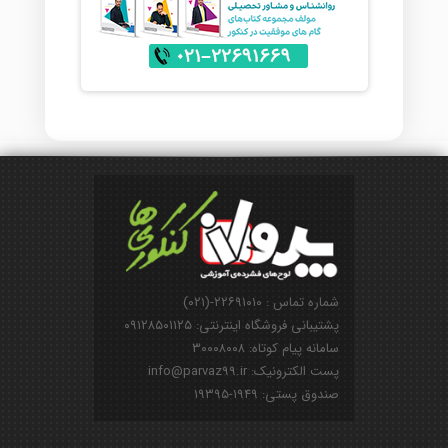
شماره تماس : ۲۲۶۹۱۰۱۰-(۰۲۱)
پشتیبانی فروشگاه اینترنتی: ۰۹۱۲۸۵۰۱۱۲۵
سامانه پیام کوتاه: ۳۰۰۰۸۰۰۸
پست الکترونیک: info@parvaz99.ir
صندوق پستی: ۱۹۴۹-۱۹۳۹۵