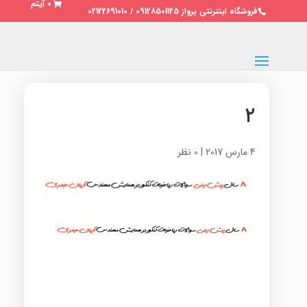
0 آیتم
فروشگاه اینترنتی پرواز 09128501125 / 02122691010
۲
4 مارس 2017
|
0 نظر