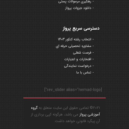
رهگیری مرسولات پستی
دانلود جزوات پرواز
دسترسی سریع پرواز
انتخاب رشته کنکور 1403
مشاوره تحصیلی حرفه ای
فرصت شغلی
افتخارات و اعتبارات
درخواست نمایندگی
تماس با ما
[rev_slider alias="nemad-logo"]
2021© تمامی حقوق این سایت متعلق به
گروه
آموزشی پرواز
می باشد، هرگونه کپی برداری از
آن پیگرد قانونی خواهد داشت.