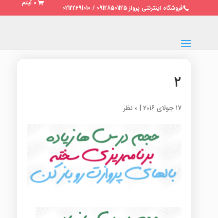
0 آیتم
فروشگاه اینترنتی پرواز 09128501125 / 02122691010
۲
17 جولای 2016
|
0 نظر