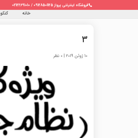
فروشگاه اینترنتی پرواز 09128501125 / 02122691010
خانه
کنکور 
۳
10 ژوئن 2019
|
0 نظر