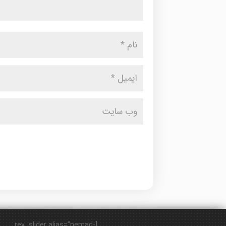
[rev_slider alias="nemad-