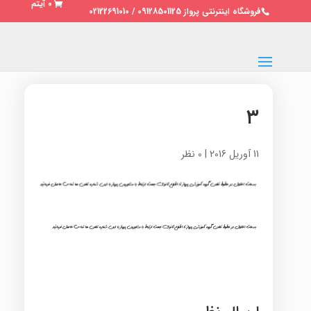
0 آیتم
فروشگاه اینترنتی پرواز 09128501125 / 02122691010
۳
11 آوریل 2016
|
0 نظر