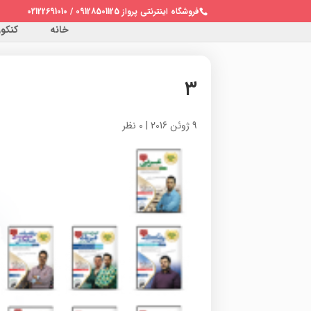
فروشگاه اینترنتی پرواز 09128501125 / 02122691010
خانه
کنکور 
۳
9 ژوئن 2016
|
0 نظر