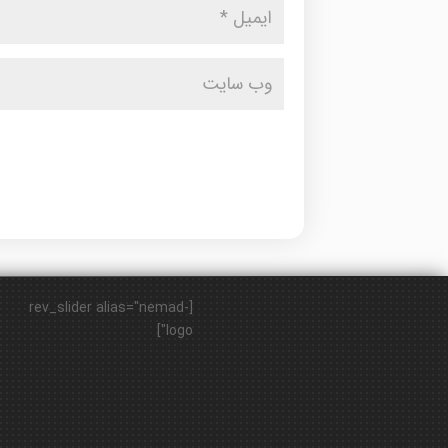
[rev_slider alias="nemad-
logo"]