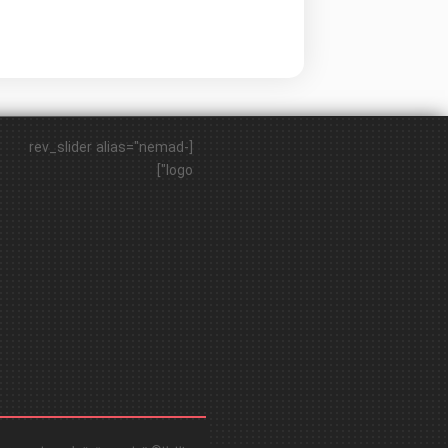
[rev_slider alias="nemad-
logo"]