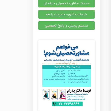
خدمات مشاوره تحصیلی حرفه ای
خدمات مشاوره مدیریت رابطه
سیستم پرسش و پاسخ تحصیلی