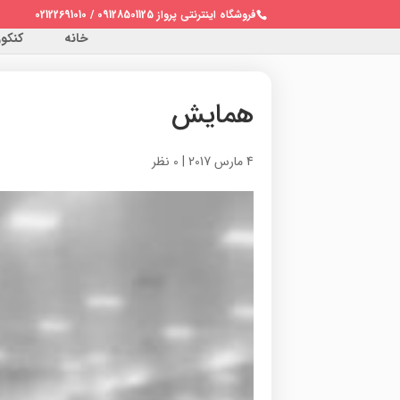
فروشگاه اینترنتی پرواز 09128501125 / 02122691010
خانه
کنکور 
همایش
4 مارس 2017
|
0 نظر