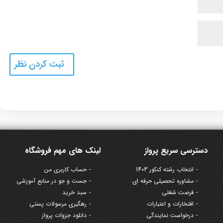
دسترسی سریع پرواز
لینک های مهم فروشگاه
انتخاب رشته کنکور 1403
حساب کاربری من
مشاوره تحصیلی حرفه ای
جست و جو در منابع آموزشی
فرصت شغلی
سبد خرید
افتخارات و اعتبارات
رهگیری مرسولات پستی
درخواست نمایندگی
دانلود جزوات پرواز