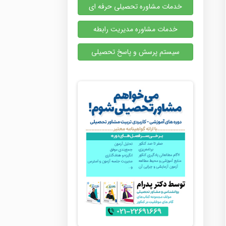
خدمات مشاوره تحصیلی حرفه ای
خدمات مشاوره مدیریت رابطه
سیستم پرسش و پاسخ تحصیلی