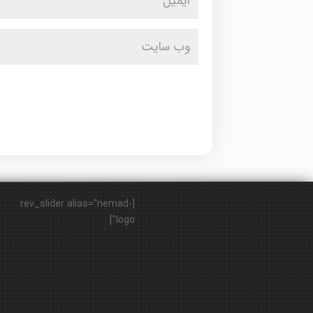
[rev_slider alias="nemad-
logo"]