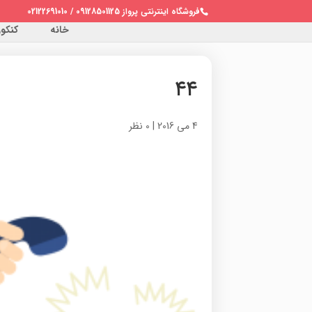
فروشگاه اینترنتی پرواز 09128501125 / 02122691010
خانه
کنکور 
۴۴
4 می 2016
|
0 نظر