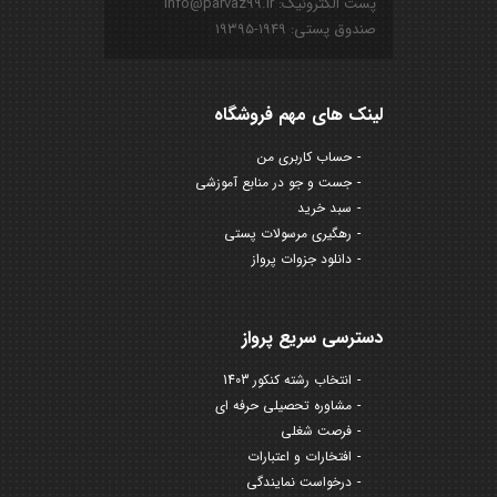
پست الکترونیک: info@parvaz99.ir
صندوق پستی: ۱۹۴۹-۱۹۳۹۵
لینک های مهم فروشگاه
حساب کاربری من
جست و جو در منابع آموزشی
سبد خرید
رهگیری مرسولات پستی
دانلود جزوات پرواز
دسترسی سریع پرواز
انتخاب رشته کنکور 1403
مشاوره تحصیلی حرفه ای
فرصت شغلی
افتخارات و اعتبارات
درخواست نمایندگی