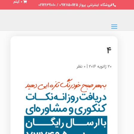
0 آیتم
فروشگاه اینترنتی پرواز 09128501125 / 02122691010
۴
20 ژانویه 2016
|
0 نظر