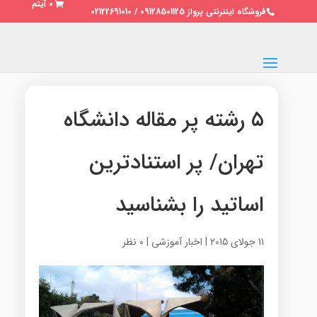
0 آیتم
فروشگاه اینترنتی پرواز 09128501125 / 02122691010
۵ رشته پر مقاله دانشگاه
تهران/ پر استنادترین
اساتید را بشناسید
11 جولای 2015
|
اخبار آموزشی
|
0 نظر