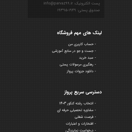
پست الکترونیک: info@parvaz99.ir
صندوق پستی: ۱۹۴۹-۱۹۳۹۵
لینک های مهم فروشگاه
حساب کاربری من
جست و جو در منابع آموزشی
سبد خرید
رهگیری مرسولات پستی
دانلود جزوات پرواز
دسترسی سریع پرواز
انتخاب رشته کنکور 1403
مشاوره تحصیلی حرفه ای
فرصت شغلی
افتخارات و اعتبارات
درخواست نمایندگی