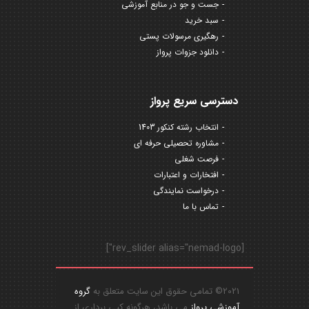
جست و جو در منابع آموزشی
سبد خرید
رهگیری مرسولات پستی
دانلود جزوات پرواز
دسترسی سریع پرواز
انتخاب رشته کنکور 1403
مشاوره تحصیلی حرفه ای
فرصت شغلی
افتخارات و اعتبارات
درخواست نمایندگی
تماس با ما
[rev_slider alias="nemad-logo"]
2021© تمامی حقوق این سایت متعلق به
گروه
آموزشی پرواز
می باشد، هرگونه کپی برداری از