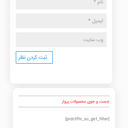
جست و جوی محصولات پرواز
[prdctfltr_sc_get_filter]