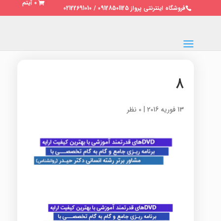
0 آیتم
فروشگاه اینترنتی پرواز 09128501125 / 02122691010
۸
13 فوریه 2016
|
0 نظر