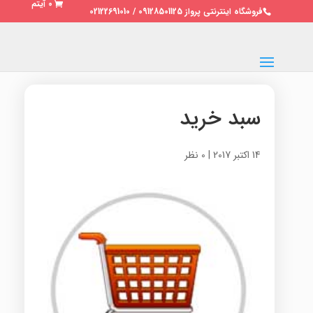
0 آیتم
فروشگاه اینترنتی پرواز 09128501125 / 02122691010
سبد خرید
14 اکتبر 2017
|
0 نظر