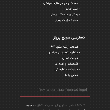
جست و جو در منابع آموزشی
سبد خرید
رهگیری مرسولات پستی
دانلود جزوات پرواز
دسترسی سریع پرواز
انتخاب رشته کنکور 1403
مشاوره تحصیلی حرفه ای
فرصت شغلی
افتخارات و اعتبارات
درخواست نمایندگی
تماس با ما
[rev_slider alias="nemad-logo"]
2021© تمامی حقوق این سایت متعلق به
گروه