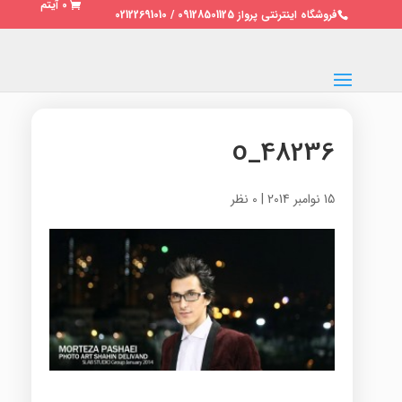
0 آیتم
فروشگاه اینترنتی پرواز 09128501125 / 02122691010
48236_o
15 نوامبر 2014
|
0 نظر