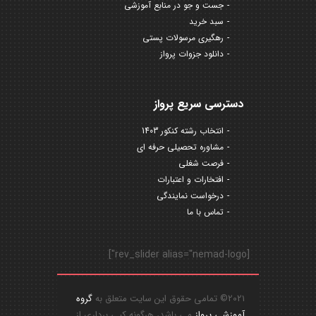
جست و جو در منابع آموزشی
سبد خرید
رهگیری مرسولات پستی
دانلود جزوات پرواز
دسترسی سریع پرواز
انتخاب رشته کنکور 1403
مشاوره تحصیلی حرفه ای
فرصت شغلی
افتخارات و اعتبارات
درخواست نمایندگی
تماس با ما
[rev_slider alias="nemad-logo"]
2021© تمامی حقوق این سایت متعلق به
گروه
آموزشی پرواز
می باشد، هرگونه کپی برداری از