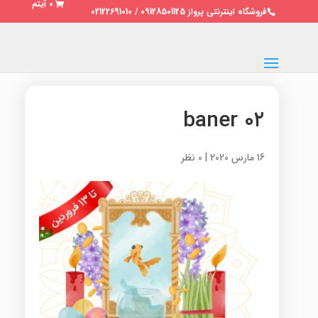
0 آیتم
فروشگاه اینترنتی پرواز 09128501125 / 02122691010
۰۲ baner
16 مارس 2020
|
0 نظر