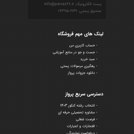
پست الکترونیک: info@parvaz99.ir
صندوق پستی: ۱۹۴۹-۱۹۳۹۵
لینک های مهم فروشگاه
حساب کاربری من
جست و جو در منابع آموزشی
سبد خرید
رهگیری مرسولات پستی
دانلود جزوات پرواز
دسترسی سریع پرواز
انتخاب رشته کنکور 1403
مشاوره تحصیلی حرفه ای
فرصت شغلی
افتخارات و اعتبارات
درخواست نمایندگی