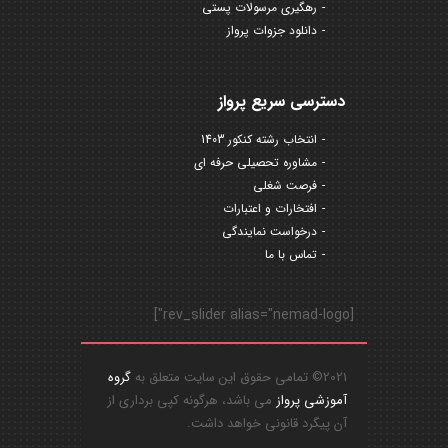
رهگیری مرسولات پستی
دانلود جزوات پرواز
دسترسی سریع پرواز
انتخاب رشته کنکور 1403
مشاوره تحصیلی حرفه ای
فرصت شغلی
افتخارات و اعتبارات
درخواست نمایندگی
تماس با ما
[rev_slider alias="nemad-logo"]
2021© تمامی حقوق این سایت متعلق به
گروه
آموزشی پرواز
می باشد، هرگونه کپی برداری از
آن پیگرد قانونی خواهد داشت.